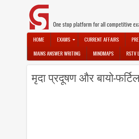
Skip
to
main
content
One stop platform for all competitive ex
Main
HOME
EXAMS
CURRENT AFFAIRS
PRE
navigation
MAINS ANSWER WRITING
MINDMAPS
RSTV 
मृदा प्रदूषण और बायो-फर्ट