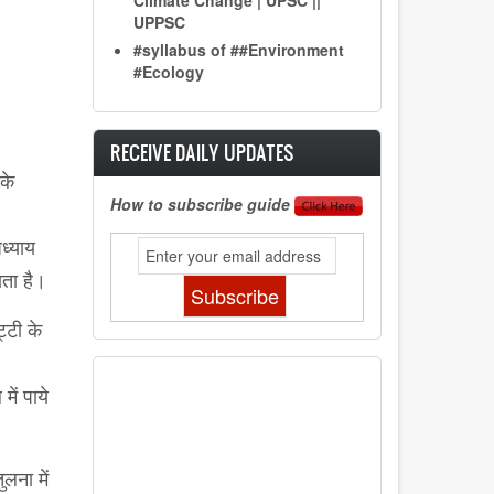
Climate Change | UPSC ||
UPPSC
#syllabus of ##Environment
#Ecology
RECEIVE DAILY UPDATES
के
How to subscribe guide
ध्याय
ाता है।
्टी के
ें पाये
लना में