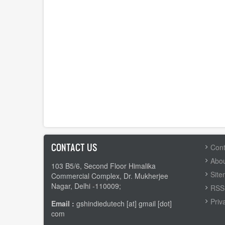
CONTACT US
FOOTER
Cont
MENU
Abou
103 B5/6, Second Floor Himalika
Sit
Commercial Complex, Dr. Mukherjee
Nagar, Delhi -110009;
RSS 
Priv
Email :
gshindiedutech [at] gmail [dot]
com