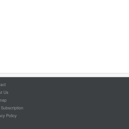
act
t Us
emap
Subscription
acy Policy