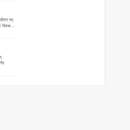
दौरान नए
ौता / New…
न,
गैर
ार की
,…