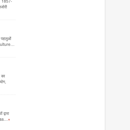
- 1857-
मजोरी
 पहलुओं
 Culture…
 का
योग,
द्वारा
ress…