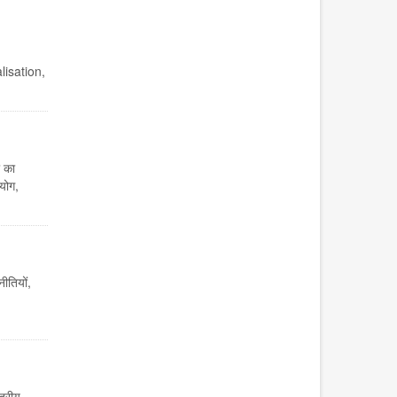
alisation,
 का
योग,
तियों,
्रीय,