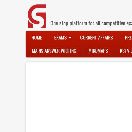
Skip
to
main
content
One stop platform for all competitive ex
Main
HOME
EXAMS
CURRENT AFFAIRS
PRE
navigation
MAINS ANSWER WRITING
MINDMAPS
RSTV 