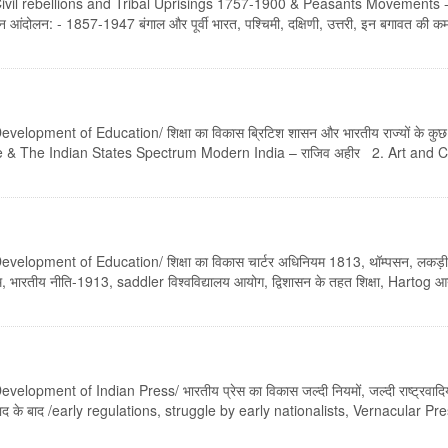
 Civil rebellions and Tribal Uprisings 1757-1900 & Peasants Movements 
लन: - 1857-1947 बंगाल और पूर्वी भारत, पश्चिमी, दक्षिणी, उत्तरी, इन बगावत की क
lopment of Education/ शिक्षा का विकास ब्रिटिश शासन और भारतीय राज्यों के कुछ
h rule & The Indian States Spectrum Modern India – राजिव अहीर 2. Art and
elopment of Education/ शिक्षा का विकास चार्टर अधिनियम 1813, थॉम्पसन, लकड़ी
नियम, भारतीय नीति-1913, saddler विश्वविद्यालय आयोग, द्विशासन के तहत शिक्षा, Hartog आ
ment of Indian Press/ भारतीय प्रेस का विकास जल्दी नियमों, जल्दी राष्ट्रवादियों 
दी के बाद के बाद /early regulations, struggle by early nationalists, Vernacular P