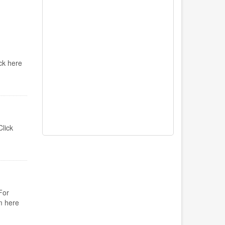
ck here
lick
For
m here