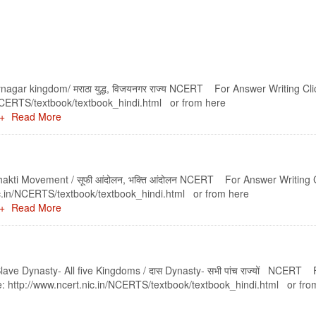
ynagar kingdom/ मराठा युद्ध, विजयनगर राज्य NCERT For Answer Writing Cli
NCERTS/textbook/textbook_hindi.html or from here
Read More
hakti Movement / सूफी आंदोलन, भक्ति आंदोलन NCERT For Answer Writing C
c.in/NCERTS/textbook/textbook_hindi.html or from here
Read More
Slave Dynasty- All five Kingdoms / दास Dynasty- सभी पांच राज्यों NCERT 
 http://www.ncert.nic.in/NCERTS/textbook/textbook_hindi.html or fro