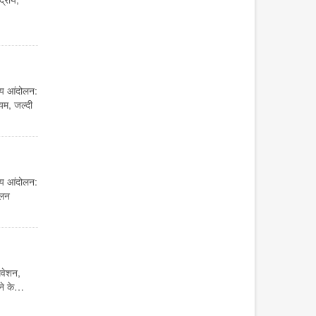
य आंदोलन:
यम, जल्दी
य आंदोलन:
ोलन
वेशन,
ीने के…