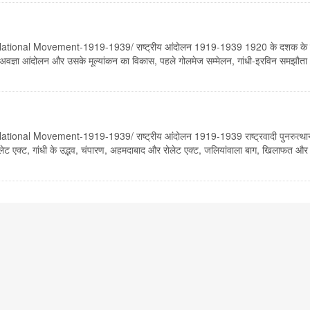
National Movement-1919-1939/ राष्ट्रीय आंदोलन 1919-1939 1920 के दशक के 
विनय अवज्ञा आंदोलन और उसके मूल्यांकन का विकास, पहले गोलमेज सम्मेलन, गांधी-इरविन समझ
ional Movement-1919-1939/ राष्ट्रीय आंदोलन 1919-1939 राष्ट्रवादी पुनरुत्था
ेट एक्ट, गांधी के उद्भव, चंपारण, अहमदाबाद और रोलेट एक्ट, जलियांवाला बाग, खिलाफत और 
ational Movement 1905-1918/ राष्ट्रीय आंदोलन 1905-1918 सूरत विभाजन, सरक
 युद्ध और राष्ट्रवादी प्रतिक्रिया, होम रूल लीग, लखनऊ सत्र, मोंटेगू बयान , / surat split