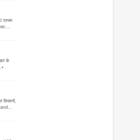
0 प्रथम
d war,…
हर के
…
किसानों,
ure and…