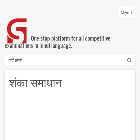
Skip
to
Toggle
Menu
main
navigatio
content
One stop platform for all competitive
examinations in hindi language.
Search
शंका समाधान