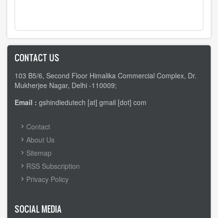
CONTACT US
103 B5/6, Second Floor Himalika Commercial Complex, Dr.
Mukherjee Nagar, Delhi -110009;
Email :
gshindiedutech [at] gmail [dot] com
FOOTER
Contact
MENU
About Us
Sitemap
RSS Subscription
Privacy Policy
SOCIAL MEDIA