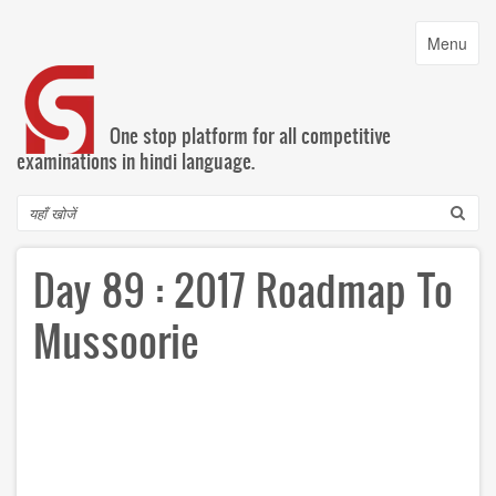
Skip
to
Toggle
Menu
main
navigatio
content
One stop platform for all competitive
examinations in hindi language.
Search
Day 89 : 2017 Roadmap To
Mussoorie