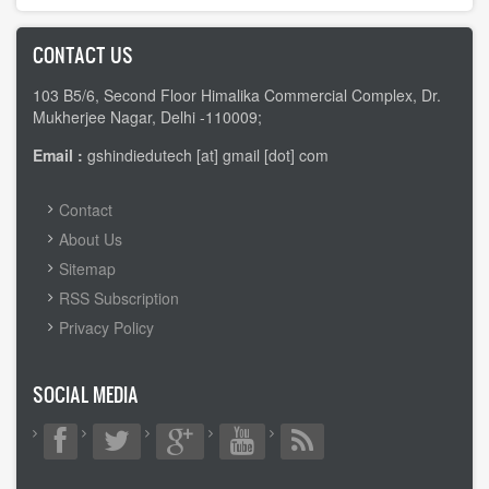
CONTACT US
103 B5/6, Second Floor Himalika Commercial Complex, Dr.
Mukherjee Nagar, Delhi -110009;
Email :
gshindiedutech [at] gmail [dot] com
FOOTER
Contact
MENU
About Us
Sitemap
RSS Subscription
Privacy Policy
SOCIAL MEDIA