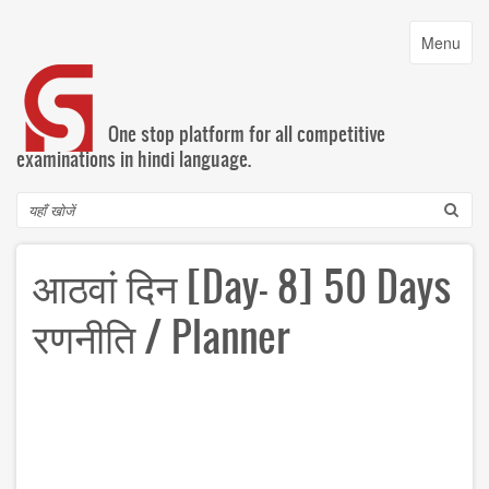
Skip
to
Toggle
Menu
main
navigatio
content
One stop platform for all competitive
examinations in hindi language.
Search
आठवां दिन [Day- 8] 50 Days‬
‪रणनीति‬ / Planner‬