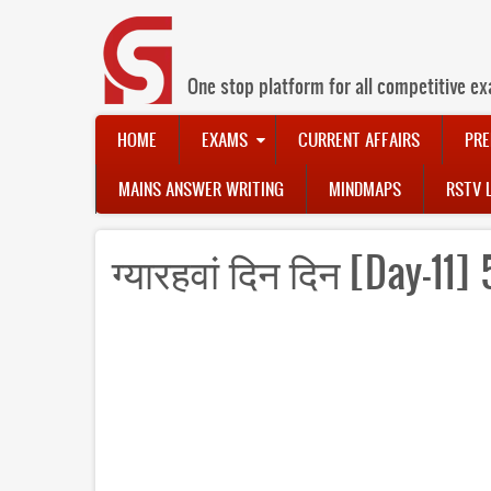
Skip
to
main
content
One stop platform for all competitive ex
Main
HOME
EXAMS
CURRENT AFFAIRS
PRE
navigation
MAINS ANSWER WRITING
MINDMAPS
RSTV 
ग्यारहवां दिन दिन [Day-11] 