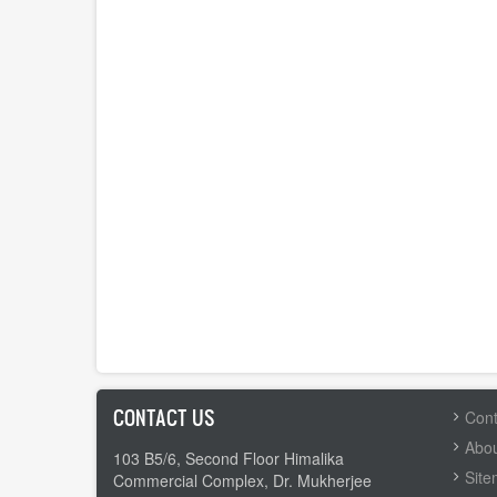
CONTACT US
FOOTER
Cont
MENU
Abou
103 B5/6, Second Floor Himalika
Sit
Commercial Complex, Dr. Mukherjee