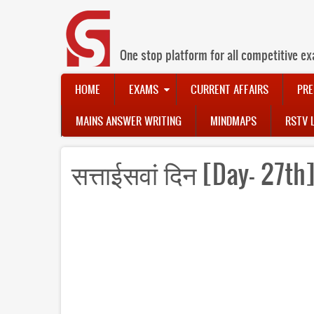
Skip
to
main
content
One stop platform for all competitive ex
Main
HOME
EXAMS
CURRENT AFFAIRS
PRE
navigation
MAINS ANSWER WRITING
MINDMAPS
RSTV 
सत्ताईसवां दिन [Day- 27th] 50_