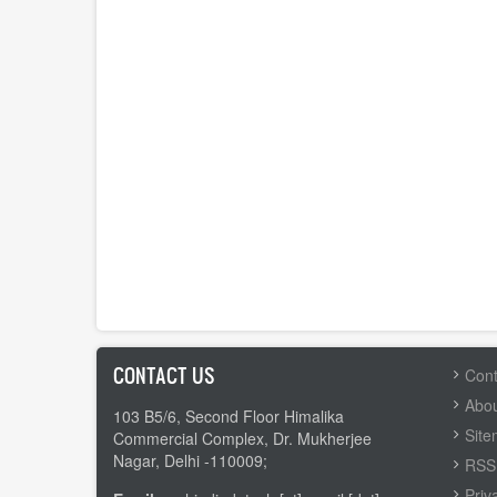
CONTACT US
FOOTER
Cont
MENU
Abou
103 B5/6, Second Floor Himalika
Sit
Commercial Complex, Dr. Mukherjee
Nagar, Delhi -110009;
RSS 
Priv