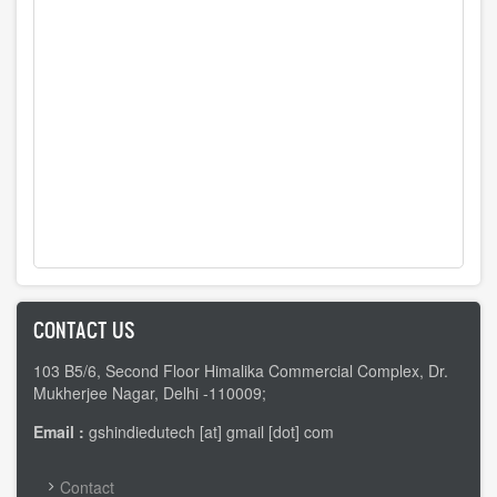
CONTACT US
103 B5/6, Second Floor Himalika Commercial Complex, Dr.
Mukherjee Nagar, Delhi -110009;
Email :
gshindiedutech [at] gmail [dot] com
FOOTER
Contact