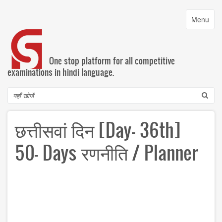
Skip
to
Toggle
Menu
main
navigatio
content
One stop platform for all competitive
examinations in hindi language.
Search
छत्तीसवां दिन [Day- 36th]
‎50- Days‬ ‪‎रणनीति‬ ‪/ Planner‬