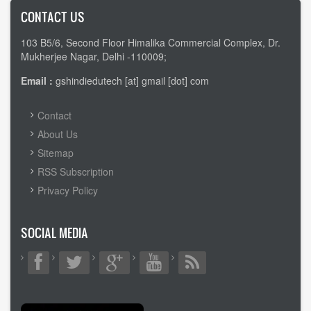
CONTACT US
103 B5/6, Second Floor Himalika Commercial Complex, Dr.
Mukherjee Nagar, Delhi -110009;
Email :
gshindiedutech [at] gmail [dot] com
FOOTER
Contact
MENU
About Us
Sitemap
RSS Subscription
Privacy Policy
SOCIAL MEDIA