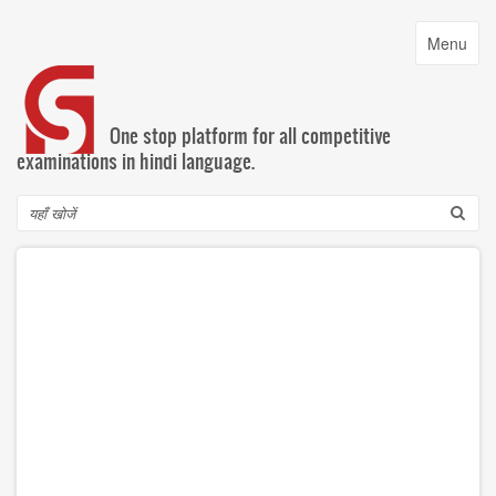
Skip
to
Toggle
Menu
main
navigatio
content
One stop platform for all competitive
examinations in hindi language.
Search