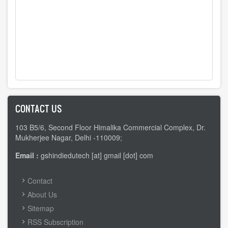
CONTACT US
103 B5/6, Second Floor Himalika Commercial Complex, Dr.
Mukherjee Nagar, Delhi -110009;
Email :
gshindiedutech [at] gmail [dot] com
FOOTER
Contact
MENU
About Us
Sitemap
RSS Subscription