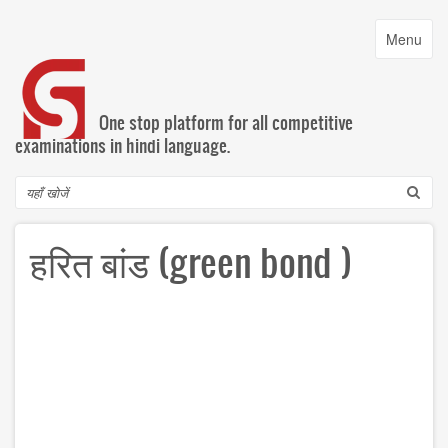
Skip
to
Toggle
Menu
main
navigatio
content
One stop platform for all competitive
examinations in hindi language.
Search
हरित बांड (green bond )