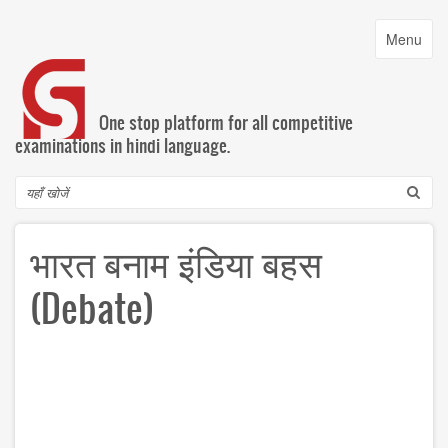
Skip
to
Toggle
Menu
main
navigatio
content
One stop platform for all competitive
examinations in hindi language.
Search
भारत बनाम इंडिया बहस
(Debate)