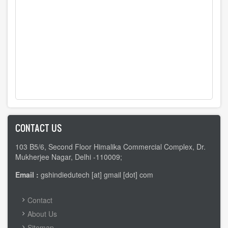
CONTACT US
103 B5/6, Second Floor Himalika Commercial Complex, Dr.
Mukherjee Nagar, Delhi -110009;
Email :
gshindiedutech [at] gmail [dot] com
FOOTER
Contact
MENU
About Us
Sitemap