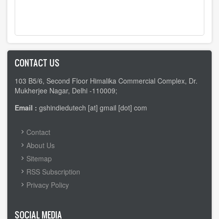
CONTACT US
103 B5/6, Second Floor Himalika Commercial Complex, Dr.
Mukherjee Nagar, Delhi -110009;
Email :
gshindiedutech [at] gmail [dot] com
FOOTER
Contact
MENU
About Us
Sitemap
RSS Subscription
Privacy Policy
SOCIAL MEDIA