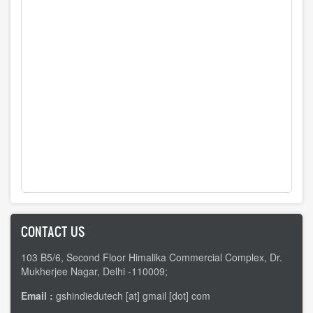
CONTACT US
103 B5/6, Second Floor Himalika Commercial Complex, Dr.
Mukherjee Nagar, Delhi -110009;
Email :
gshindiedutech [at] gmail [dot] com