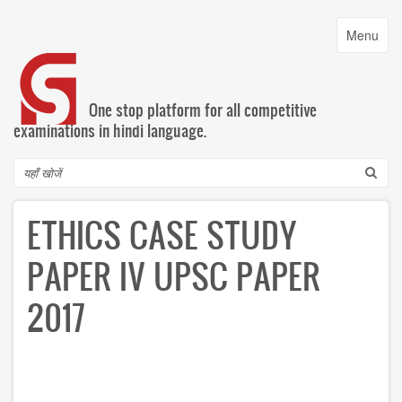
Skip
to
Toggle
Menu
main
navigatio
content
One stop platform for all competitive
examinations in hindi language.
Search
ETHICS CASE STUDY
PAPER IV UPSC PAPER
2017