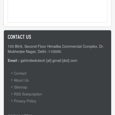
CONTACT US
103 B5/6, Second Floor Himalika Commercial Complex, Dr.
Mukherjee Nagar, Delhi -110009;
Email :
gshindiedutech [at] gmail [dot] com
FOOTER
Contact
MENU
About Us
Sitemap
RSS Subscription
Privacy Policy