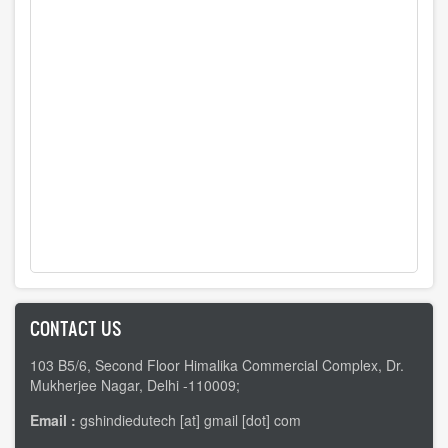
CONTACT US
103 B5/6, Second Floor Himalika Commercial Complex, Dr.
Mukherjee Nagar, Delhi -110009;
Email :
gshindiedutech [at] gmail [dot] com