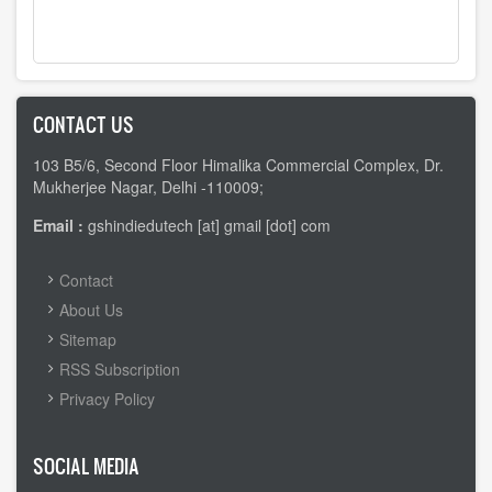
CONTACT US
103 B5/6, Second Floor Himalika Commercial Complex, Dr.
Mukherjee Nagar, Delhi -110009;
Email :
gshindiedutech [at] gmail [dot] com
FOOTER
Contact
MENU
About Us
Sitemap
RSS Subscription
Privacy Policy
SOCIAL MEDIA