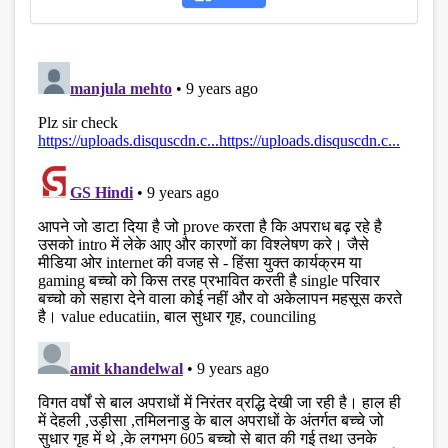
disqus