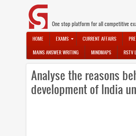
Skip
to
main
content
One stop platform for all competitive ex
Main
HOME
EXAMS
CURRENT AFFAIRS
PRE
navigation
MAINS ANSWER WRITING
MINDMAPS
RSTV 
Analyse the reasons beh
development of India und