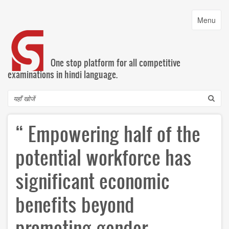
Skip
to
Toggle
Menu
main
navigatio
content
One stop platform for all competitive
examinations in hindi language.
Search
“ Empowering half of the
potential workforce has
significant economic
benefits beyond
promoting gender