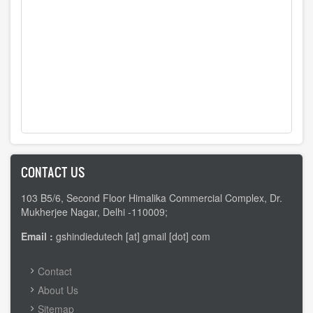
CONTACT US
103 B5/6, Second Floor Himalika Commercial Complex, Dr.
Mukherjee Nagar, Delhi -110009;
Email :
gshindiedutech [at] gmail [dot] com
FOOTER
Contact
MENU
About Us
Sitemap