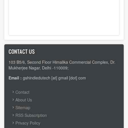
CONTACT US
103 B5/6, Second Floor Himalika Commercial Complex, Dr.
Mukherjee Nagar, Delhi -110009;
Email :
gshindiedutech [at] gmail [dot] com
FOOTER
Contact
MENU
About Us
Sitemap
RSS Subscription
Privacy Policy