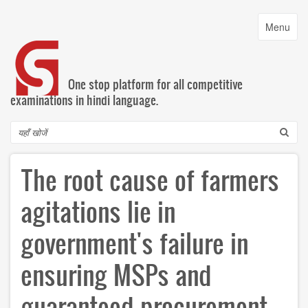
Skip
to
Toggle
Menu
main
navigatio
content
One stop platform for all competitive
examinations in hindi language.
Search
The root cause of farmers
agitations lie in
government's failure in
ensuring MSPs and
guaranteed procurement