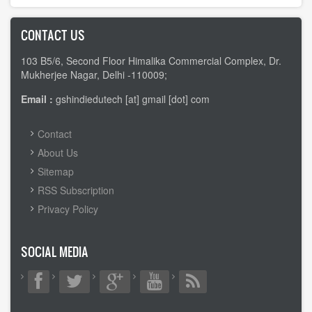
CONTACT US
103 B5/6, Second Floor Himalika Commercial Complex, Dr.
Mukherjee Nagar, Delhi -110009;
Email :
gshindiedutech [at] gmail [dot] com
FOOTER
Contact
MENU
About Us
Sitemap
RSS Subscription
Privacy Policy
SOCIAL MEDIA