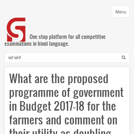
Skip
to
Toggle
Menu
main
navigatio
content
One stop platform for all competitive
examinations in hindi language.
Search
What are the proposed
programme of government
in Budget 2017-18 for the
farmers and comment on
their utility as doubling