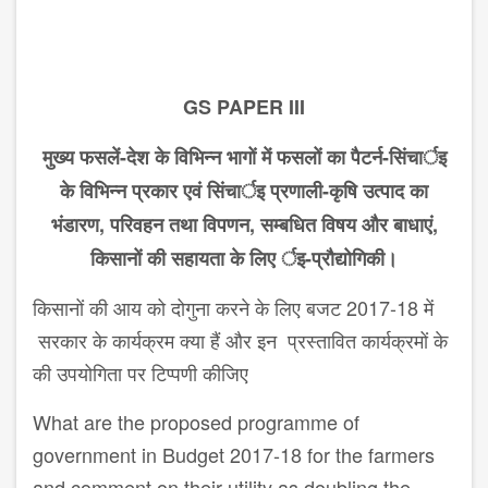
GS PAPER III
मुख्य
फसलें
-
देश
के
विभिन्न
भागों
में
फसलों
का
पैटर्न
-
सिंचार्इ
के
विभिन्न
प्रकार
एवं
सिंचार्इ
प्रणाली
-
कृषि
उत्पाद
का
भंडारण
,
परिवहन
तथा
विपणन
,
सम्बधित
विषय
और
बाधाएं
,
किसानों
की
सहायता
के
लिए
र्इ
-
प्रौद्योगिकी।
किसानों की आय को दोगुना करने के लिए बजट 2017-18 में
सरकार के कार्यक्रम क्या हैं और इन प्रस्तावित कार्यक्रमों के
की उपयोगिता पर टिप्पणी कीजिए
What are the proposed programme of
government in Budget 2017-18 for the farmers
and comment on their utility as doubling the