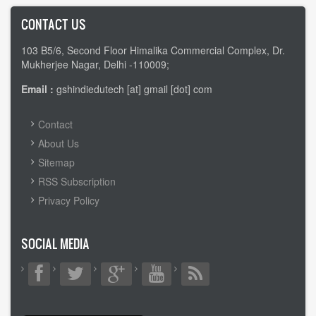
CONTACT US
103 B5/6, Second Floor Himalika Commercial Complex, Dr.
Mukherjee Nagar, Delhi -110009;
Email :
gshindiedutech [at] gmail [dot] com
FOOTER
Contact
MENU
About Us
Sitemap
RSS Subscription
Privacy Policy
SOCIAL MEDIA