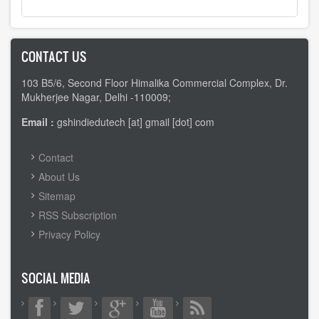
CONTACT US
103 B5/6, Second Floor Himalika Commercial Complex, Dr.
Mukherjee Nagar, Delhi -110009;
Email :
gshindiedutech [at] gmail [dot] com
FOOTER
Contact
MENU
About Us
Sitemap
RSS Subscription
Privacy Policy
SOCIAL MEDIA