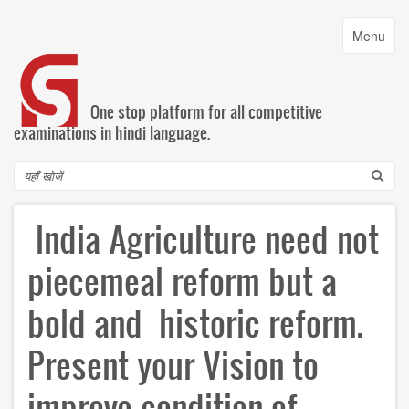
Skip
to
Toggle
Menu
main
navigatio
content
One stop platform for all competitive
examinations in hindi language.
Search
India Agriculture need not
piecemeal reform but a
bold and historic reform.
Present your Vision to
improve condition of