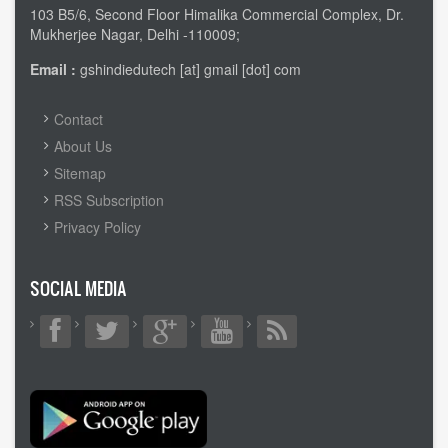
103 B5/6, Second Floor Himalika Commercial Complex, Dr.
Mukherjee Nagar, Delhi -110009;
Email :
gshindiedutech [at] gmail [dot] com
FOOTER
Contact
MENU
About Us
Sitemap
RSS Subscription
Privacy Policy
SOCIAL MEDIA