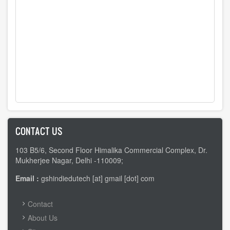
CONTACT US
103 B5/6, Second Floor Himalika Commercial Complex, Dr.
Mukherjee Nagar, Delhi -110009;
Email :
gshindiedutech [at] gmail [dot] com
FOOTER
Contact
MENU
About Us