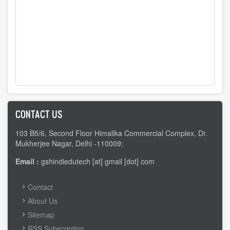
CONTACT US
103 B5/6, Second Floor Himalika Commercial Complex, Dr.
Mukherjee Nagar, Delhi -110009;
Email :
gshindiedutech [at] gmail [dot] com
FOOTER
Contact
MENU
About Us
Sitemap
RSS Subscription