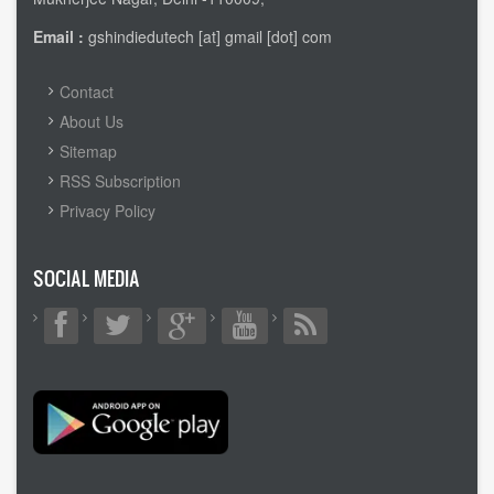
Email :
gshindiedutech [at] gmail [dot] com
FOOTER
Contact
MENU
About Us
Sitemap
RSS Subscription
Privacy Policy
SOCIAL MEDIA