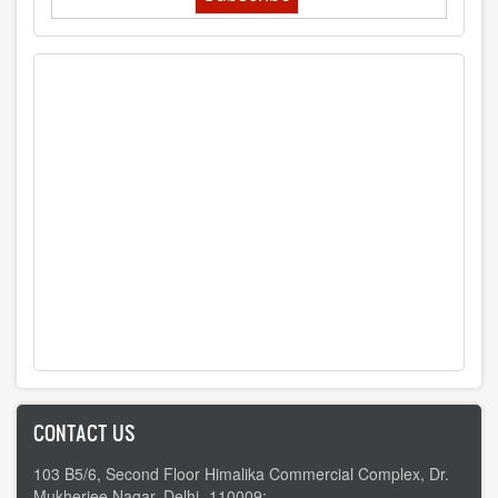
CONTACT US
103 B5/6, Second Floor Himalika Commercial Complex, Dr.
Mukherjee Nagar, Delhi -110009;