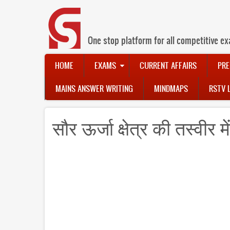
Skip
to
main
content
One stop platform for all competitive ex
Main
HOME
EXAMS
CURRENT AFFAIRS
PRE
navigation
MAINS ANSWER WRITING
MINDMAPS
RSTV 
सौर ऊर्जा क्षेत्र की तस्वीर म