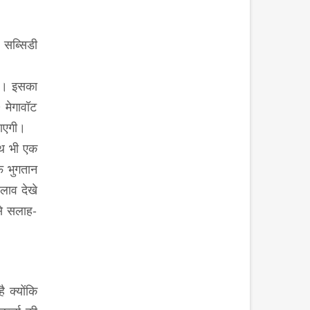
 सब्सिडी
या। इसका
 मेगावॉट
जाएगी।
ाथ भी एक
फ भुगतान
लाव देखे
से सलाह-
 क्योंकि