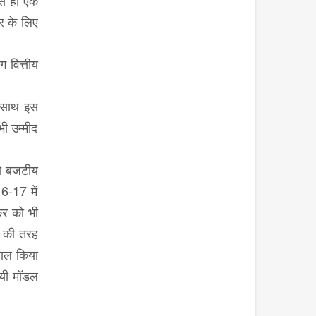
से ही एक
्र के लिए
 वित्तीय
े साथ इस
ी उम्मीद
जो बजटीय
6-17 में
कर को भी
ओं की तरह
ेमाल किया
ायी मॉडल