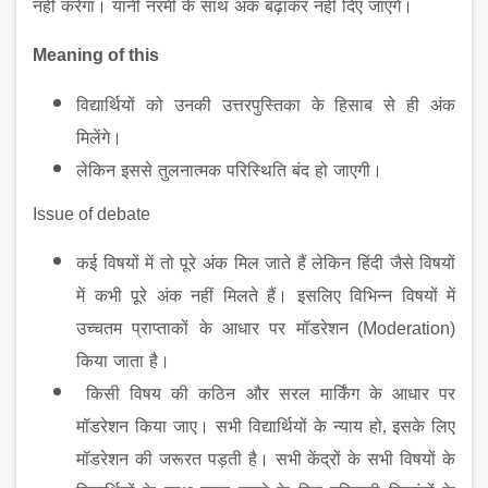
नहीं
करेगा।
यानी
नरमी
के
साथ
अंक
बढ़ाकर
नहीं
दिए
जाएंगे।
Meaning of this
विद्यार्थियों
को
उनकी
उत्तरपुस्तिका
के
हिसाब
से
ही
अंक
मिलेंगे।
लेकिन
इससे
तुलनात्मक
परिस्थिति
बंद
हो
जाएगी।
Issue of debate
कई
विषयों
में
तो
पूरे
अंक
मिल
जाते
हैं
लेकिन
हिंदी
जैसे
विषयों
में
कभी
पूरे
अंक
नहीं
मिलते
हैं।
इसलिए
विभिन्न
विषयों
में
उच्चतम
प्राप्ताकों
के
आधार
पर
मॉडरेशन
(Moderation)
किया
जाता
है।
किसी
विषय
की
कठिन
और
सरल
मार्किंग
के
आधार
पर
मॉडरेशन
किया
जाए।
सभी
विद्यार्थियों
के
न्याय
हो
,
इसके
लिए
मॉडरेशन
की
जरूरत
पड़ती
है।
सभी
केंद्रों
के
सभी
विषयों
के