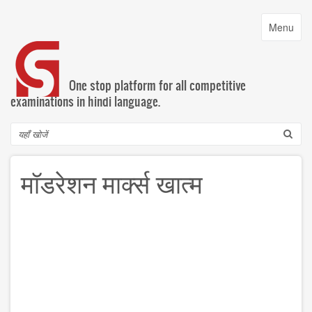
Skip
to
Toggle
Menu
main
navigatio
content
One stop platform for all competitive
examinations in hindi language.
Search
मॉडरेशन मार्क्स खात्म