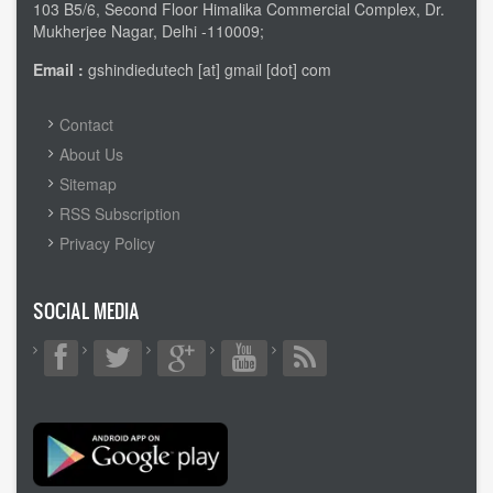
103 B5/6, Second Floor Himalika Commercial Complex, Dr.
Mukherjee Nagar, Delhi -110009;
Email :
gshindiedutech [at] gmail [dot] com
FOOTER
Contact
MENU
About Us
Sitemap
RSS Subscription
Privacy Policy
SOCIAL MEDIA