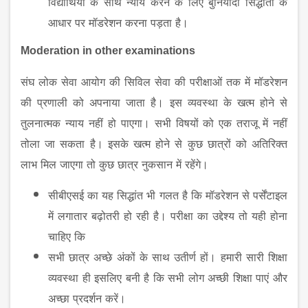
विद्यार्थियों
के
साथ
न्याय
करने
के
लिए
बुनियादी
सिद्धांतों
के
आधार
पर
मॉडरेशन
करना
पड़ता
है।
Moderation in other examinations
संघ
लोक
सेवा
आयोग
की
सिविल
सेवा
की
परीक्षाओं
तक
में
मॉडरेशन
की
प्रणाली
को
अपनाया
जाता
है।
इस
व्यवस्था
के
खत्म
होने
से
तुलनात्मक
न्याय
नहीं
हो
पाएगा।
सभी
विषयों
को
एक
तराजू
में
नहीं
तोला
जा
सकता
है।
इसके
खत्म
होने
से
कुछ
छात्रों
को
अतिरिक्त
लाभ
मिल
जाएगा
तो
कुछ
छात्र
नुकसान
में
रहेंगे।
सीबीएसई
का
यह
सिद्धांत
भी
गलत
है
कि
मॉडरेशन
से
पर्सेंटाइल
में
लगातार
बढ़ोतरी
हो
रही
है।
परीक्षा
का
उद्देश्य
तो
यही
होना
चाहिए
कि
सभी
छात्र
अच्छे
अंकों
के
साथ
उतीर्ण
हों।
हमारी
सारी
शिक्षा
व्यवस्था
ही
इसलिए
बनी
है
कि
सभी
लोग
अच्छी
शिक्षा
पाएं
और
अच्छा
प्रदर्शन
करें।