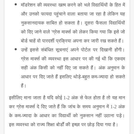
मॉडरेशन
की
व्यवस्था
खत्म
करने
को
भले
विद्यार्थियों
के
हित
में
और
उनको
फायदा
पहुंचाने
वाला
बताया
जा
रहा
है
लेकिन
यह
नुकसानदायक
साबित
हो
सकता
है।
दूसरा
फैसला
विद्यार्थियों
को
दिए
जाने
वाले
'
ग्रेस
मार्क्स
को
लेकर
किया
गया
कि
इसे
जो
बोर्ड
चाहें
वो
पारदर्शी
प्रक्रिया
अपना
कर
जारी
रख
सकते
हैं।
उन्हें
इससे
संबंधित
सूचनाएं
अपने
पोर्टल
पर
दिखानी
होंगी।
ग्रेस
मार्क्स
की
व्यवस्था
इस
आधार
पर
की
गई
थी
कि
एकदम
सही
अंक
किसी
को
नहीं
दिए
जा
सकते
हैं।
अंक
अनुमान
के
आधार
पर
दिए
जाते
हैं
इसलिए
थोड़े
-
बहुत
कम
-
ज्यादा
हो
सकते
हैं।
इसीलिए
माना
जाता
है
यदि
कोई
1-2
अंक
से
फेल
होता
है
तो
यह
मान
कर
ग्रेस
मार्क्स
दे
दिए
जाते
हैं
कि
जांच
के
समय
अनुमान
में
1-2
अंक
के
कम
-
ज्यादा
के
आधार
का
विद्यार्थी
को
नुकसान
नहीं
उठाना
पड़े।
इस
व्यवस्था
को
राज्य
शिक्षा
बोर्डों
की
इच्छा
पर
छोड़
दिया
गया
है।