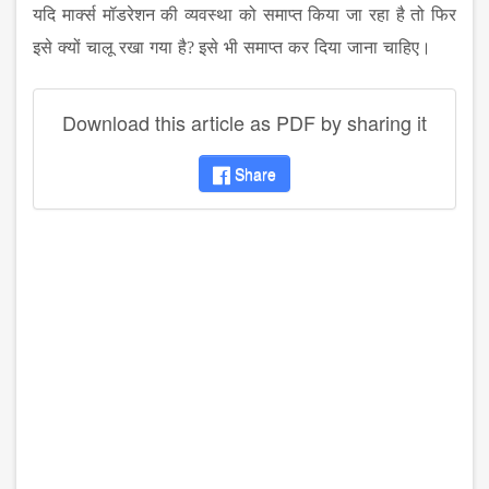
यदि
मार्क्स
मॉडरेशन
की
व्यवस्था
को
समाप्त
किया
जा
रहा
है
तो
फिर
इसे
क्यों
चालू
रखा
गया
है
?
इसे
भी
समाप्त
कर
दिया
जाना
चाहिए।
Download this article as PDF by sharing it
Share
disqus