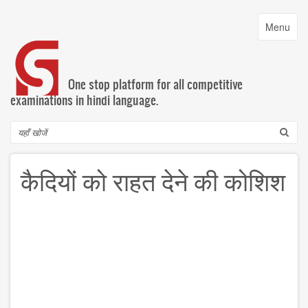
Skip
to
Toggle
Menu
main
navigatio
content
One stop platform for all competitive
examinations in hindi language.
Search
कैदियों को राहत देने की कोशिश