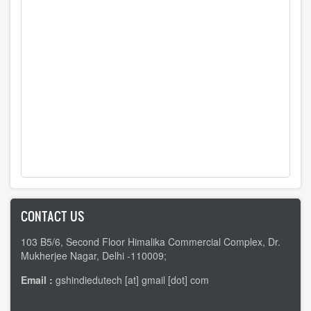
CONTACT US
103 B5/6, Second Floor Himalika Commercial Complex, Dr.
Mukherjee Nagar, Delhi -110009;
Email :
gshindiedutech [at] gmail [dot] com