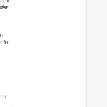
 एशिया
विकसित
थे।
ाजनय़िक
एगा।