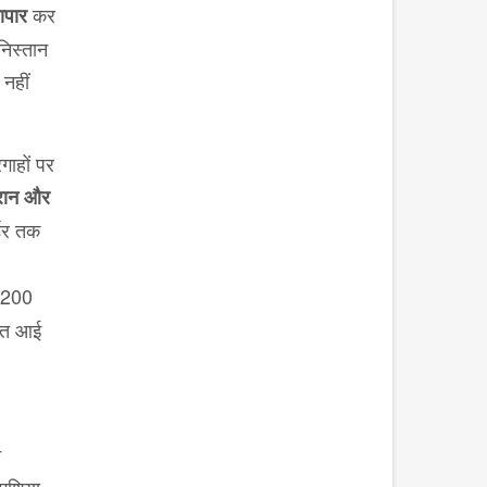
कर
यापार
निस्तान
नहीं
गाहों पर
ईरान और
्डर तक
 200
ागत आई
न