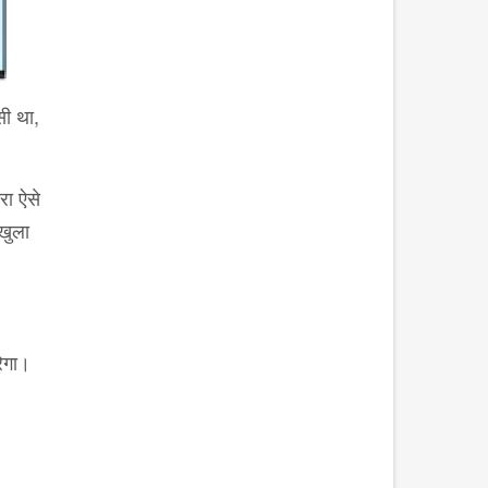
सी था,
रा ऐसे
 खुला
रेगा।