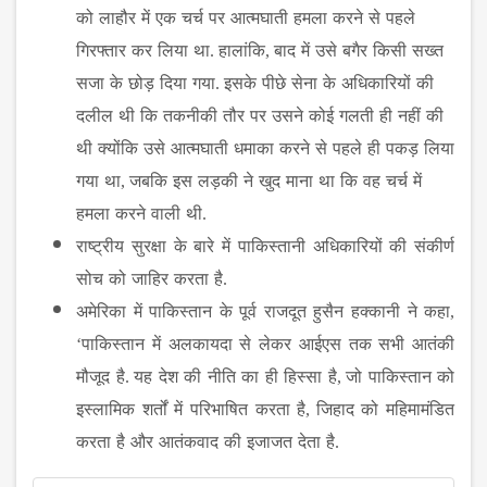
को
लाहौर
में
एक
चर्च
पर
आत्मघाती
हमला
करने
से
पहले
गिरफ्तार
कर
लिया
था
.
हालांकि
,
बाद
में
उसे
बगैर
किसी
सख्त
सजा
के
छोड़
दिया
गया
.
इसके
पीछे
सेना
के
अधिकारियों
की
दलील
थी
कि
तकनीकी
तौर
पर
उसने
कोई
गलती
ही
नहीं
की
थी
क्योंकि
उसे
आत्मघाती
धमाका
करने
से
पहले
ही
पकड़
लिया
गया
था
,
जबकि
इस
लड़की
ने
खुद
माना
था
कि
वह
चर्च
में
हमला
करने
वाली
थी
.
राष्ट्रीय
सुरक्षा
के
बारे
में
पाकिस्तानी
अधिकारियों
की
संकीर्ण
सोच
को
जाहिर
करता
है
.
अमेरिका
में
पाकिस्तान
के
पूर्व
राजदूत
हुसैन
हक्कानी
ने
कहा
,
‘
पाकिस्तान
में
अलकायदा
से
लेकर
आईएस
तक
सभी
आतंकी
मौजूद
है
.
यह
देश
की
नीति
का
ही
हिस्सा
है
,
जो
पाकिस्तान
को
इस्लामिक
शर्तों
में
परिभाषित
करता
है
,
जिहाद
को
महिमामंडित
करता
है
और
आतंकवाद
की
इजाजत
देता
है
.