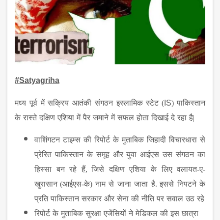
#Satyagriha
मध्य
पूर्व
में
सक्रिय
आतंकी
संगठन
इस्लामिक
स्टेट
(
IS
)
पाकिस्तान
के
रास्ते
दक्षिण
एशिया
में
पैर
जमाने
में
सफल
होता
दिखाई
दे
रहा
है
|
वाशिंगटन
टाइम्स
की
रिपोर्ट
के
मुताबिक
जिहादी
विचारधारा
से
प्रेरित
पाकिस्तान
के
समूह
और
युवा
आईएस
उस
संगठन
का
हिस्सा
बन
रहे
हैं
,
जिसे
दक्षिण
एशिया
के
लिए
वलायत
-
ए
-
खुरासान
(
आईएस
-
के
)
नाम
से
जाना
जाता
है
.
इससे
निपटने
के
प्रति
पाकिस्तान
सरकार
और
सेना
की
नीति
पर
सवाल
उठ
रहे
रिपोर्ट
के
मुताबिक
सुरक्षा
एजेंसियों
ने
मेडिकल
की
इस
छात्रा