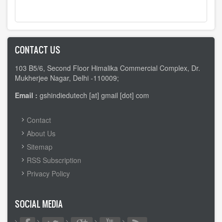
CONTACT US
103 B5/6, Second Floor Himalika Commercial Complex, Dr.
Mukherjee Nagar, Delhi -110009;
Email :
gshindiedutech [at] gmail [dot] com
FOOTER
Contact
MENU
About Us
Sitemap
RSS Subscription
Privacy Policy
SOCIAL MEDIA