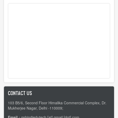
CONTACT US
103 B5/6, Second Floor Himalika Commercial Complex, Dr.
Mukherjee Nagar, Delhi -110009;
Email :
gshindiedutech [at] gmail [dot] com