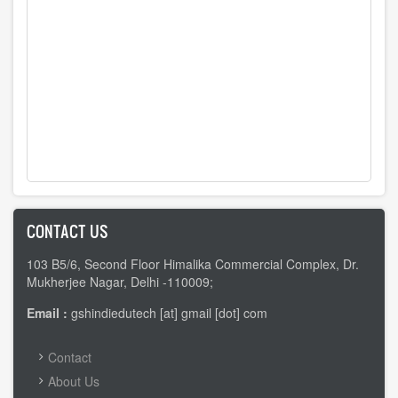
CONTACT US
103 B5/6, Second Floor Himalika Commercial Complex, Dr.
Mukherjee Nagar, Delhi -110009;
Email :
gshindiedutech [at] gmail [dot] com
FOOTER
Contact
MENU
About Us