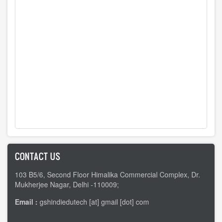
CONTACT US
103 B5/6, Second Floor Himalika Commercial Complex, Dr.
Mukherjee Nagar, Delhi -110009;
Email :
gshindiedutech [at] gmail [dot] com