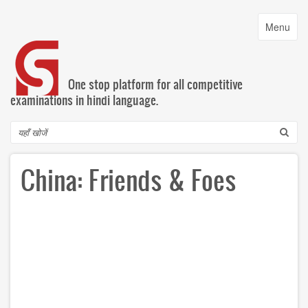
Skip
to
Toggle
Menu
main
navigatio
content
One stop platform for all competitive
examinations in hindi language.
Search
China: Friends & Foes