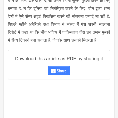
चीन
का
सैन्य
अड्डा
ही
है
,
जो
उसने
अपनी
सुरक्षा
पुख्ता
करने
के
लिए
बनाया
है
,
न
कि
दुनिया
को
नियंत्रित
करने
के
लिए
.
चीन
द्वारा
अन्य
देशों
में
ऐसे
सैन्य
अड्डे
विकसित
करने
की
संभावना
जताई
जा
रही
है
.
पिछले
महीने
अमेरिकी
रक्षा
विभाग
ने
संसद
में
पेश
अपनी
सालाना
रिपोर्ट
में
कहा
था
कि
चीन
भविष्य
में
पाकिस्तान
जैसे
उन
तमाम
मुल्कों
में
सैन्य
ठिकाने
बना
सकता
है
,
जिनके
साथ
उसकी
मित्रता
है
.
Download this article as PDF by sharing it
Share
disqus