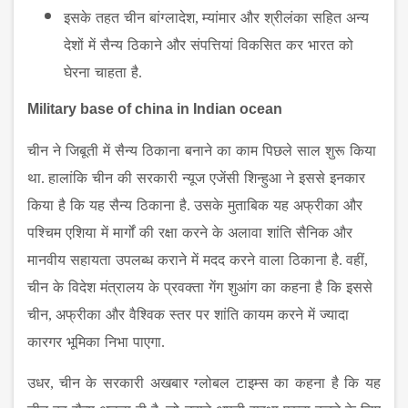
इसके
तहत
चीन
बांग्लादेश
,
म्यांमार
और
श्रीलंका
सहित
अन्य
देशों
में
सैन्य
ठिकाने
और
संपत्तियां
विकसित
कर
भारत
को
घेरना
चाहता
है
.
Military base of china in Indian ocean
चीन
ने
जिबूती
में
सैन्य
ठिकाना
बनाने
का
काम
पिछले
साल
शुरू
किया
था
.
हालांकि
चीन
की
सरकारी
न्यूज
एजेंसी
शिन्हुआ
ने
इससे
इनकार
किया
है
कि
यह
सैन्य
ठिकाना
है
.
उसके
मुताबिक
यह
अफ्रीका
और
पश्चिम
एशिया
में
मार्गों
की
रक्षा
करने
के
अलावा
शांति
सैनिक
और
मानवीय
सहायता
उपलब्ध
कराने
में
मदद
करने
वाला
ठिकाना
है
.
वहीं
,
चीन
के
विदेश
मंत्रालय
के
प्रवक्ता
गेंग
शुआंग
का
कहना
है
कि
इससे
चीन
,
अफ्रीका
और
वैश्विक
स्तर
पर
शांति
कायम
करने
में
ज्यादा
कारगर
भूमिका
निभा
पाएगा
.
उधर
,
चीन
के
सरकारी
अखबार
ग्लोबल
टाइम्स
का
कहना
है
कि
यह