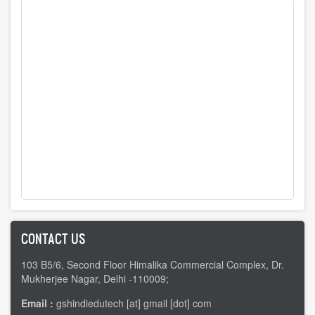
CONTACT US
103 B5/6, Second Floor Himalika Commercial Complex, Dr.
Mukherjee Nagar, Delhi -110009;
Email :
gshindiedutech [at] gmail [dot] com