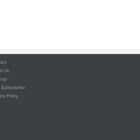
act
t Us
emap
Subscription
acy Policy