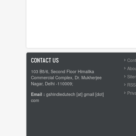
CONTACT US
FOOTER
Cont
MENU
Abou
103 B5/6, Second Floor Himalika
Sit
Commercial Complex, Dr. Mukherjee
Nagar, Delhi -110009;
RSS 
Priv
Email :
gshindiedutech [at] gmail [dot]
com