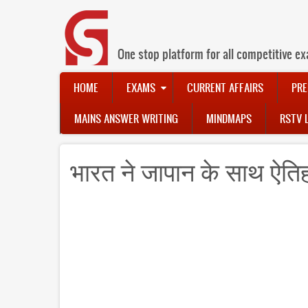
Skip
to
main
content
One stop platform for all competitive ex
Main
HOME
EXAMS
CURRENT AFFAIRS
PRE
navigation
MAINS ANSWER WRITING
MINDMAPS
RSTV 
भारत ने जापान के साथ ऐति