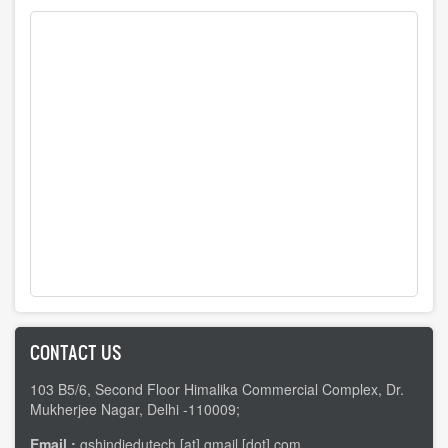
CONTACT US
103 B5/6, Second Floor Himalika Commercial Complex, Dr.
Mukherjee Nagar, Delhi -110009;
Email :
gshindiedutech [at] gmail [dot] com