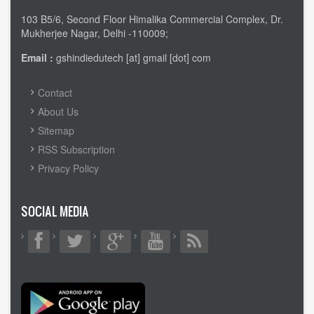
103 B5/6, Second Floor Himalika Commercial Complex, Dr.
Mukherjee Nagar, Delhi -110009;
Email :
gshindiedutech [at] gmail [dot] com
FOOTER
Contact
MENU
About Us
Sitemap
RSS Subscription
Privacy Policy
SOCIAL MEDIA