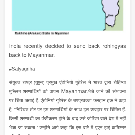
India recently decided to send back rohingyas
back to Mayanmar.
#Satyagriha
संयुक्त
राष्ट्र
(
यूएन
)
प्रमुख
एंटोनियो
गुटेरेस
ने
भारत
द्वारा
रोहिंग्या
Mayanmar.
मुस्लिम
शरणार्थियों
को
वापस
भेजे
जाने
की
संभावना
पर
चिंता
जताई
है
.
एंटोनियो
गुटेरेस
के
उपप्रवक्ता
फरहान
हक
ने
कहा
है
, ‘
निश्चित
तौर
पर
हम
शरणार्थियों
के
साथ
इस
व्यवहार
पर
चिंतित
हैं
.
किसी
शरणार्थी
का
पंजीकरण
होने
के
बाद
उसे
जोखिम
वाले
देश
में
नहीं
भेजा
जा
सकता
.’
उन्होंने
आगे
कहा
कि
इस
बारे
में
यूएन
हाई
कमिश्नर