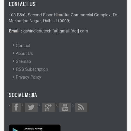
CONTACT US
103 B5/6, Second Floor Himalika Commercial Complex, Dr.
Mukherjee Nagar, Delhi -110009;
Email :
gshindiedutech [at] gmail [dot] com
FOOTER
Contact
MENU
About Us
Sitemap
RSS Subscription
Privacy Policy
SOCIAL MEDIA