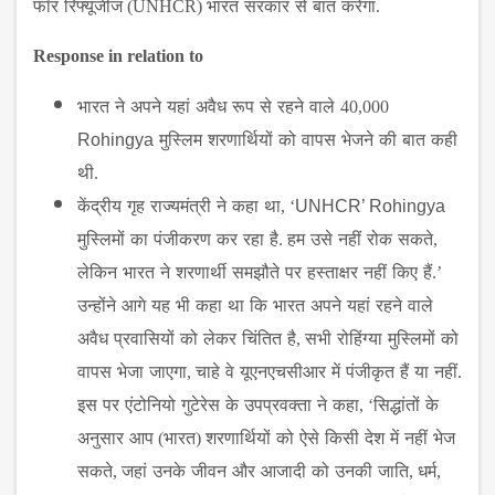
फॉर
रिफ्यूजीज
(UNHCR)
भारत
सरकार
से
बात
करेगा
.
Response in relation to
भारत
ने
अपने
यहां
अवैध
रूप
से
रहने
वाले
40,000
Rohingya
मुस्लिम
शरणार्थियों
को
वापस
भेजने
की
बात
कही
थी
.
केंद्रीय
गृह
राज्यमंत्री
ने
कहा
था
, ‘
UNHCR’ Rohingya
मुस्लिमों
का
पंजीकरण
कर
रहा
है
.
हम
उसे
नहीं
रोक
सकते
,
लेकिन
भारत
ने
शरणार्थी
समझौते
पर
हस्ताक्षर
नहीं
किए
हैं
.’
उन्होंने
आगे
यह
भी
कहा
था
कि
भारत
अपने
यहां
रहने
वाले
अवैध
प्रवासियों
को
लेकर
चिंतित
है
,
सभी
रोहिंग्या
मुस्लिमों
को
वापस
भेजा
जाएगा
,
चाहे
वे
यूएनएचसीआर
में
पंजीकृत
हैं
या
नहीं
.
इस
पर
एंटोनियो
गुटेरेस
के
उपप्रवक्ता
ने
कहा
, ‘
सिद्धांतों
के
अनुसार
आप
(
भारत
)
शरणार्थियों
को
ऐसे
किसी
देश
में
नहीं
भेज
सकते
,
जहां
उनके
जीवन
और
आजादी
को
उनकी
जाति
,
धर्म
,