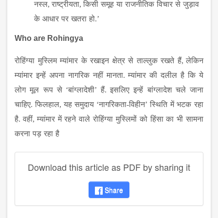
नस्ल
,
राष्ट्रीयता
,
किसी
समूह
या
राजनीतिक
विचार
से
जुड़ाव
के
आधार
पर
खतरा
हो
.’
Who are Rohingya
रोहिंग्या
मुस्लिम
म्यांमार
के
रखाइन
क्षेत्र
से
ताल्लुक
रखते
हैं
,
लेकिन
म्यांमार
इन्हें
अपना
नागरिक
नहीं
मानता
.
म्यांमार
की
दलील
है
कि
ये
लोग
मूल
रूप
से
‘
बांग्लादेशी
’
हैं
.
इसलिए
इन्हें
बांग्लादेश
चले
जाना
चाहिए
.
फिलहाल
,
यह
समुदाय
‘
नागरिकता
-
विहीन
’
स्थिति
में
भटक
रहा
है
.
वहीं
,
म्यांमार
में
रहने
वाले
रोहिंग्या
मुस्लिमों
को
हिंसा
का
भी
सामना
करना
पड़
रहा
है
Download this article as PDF by sharing it
Share
disqus