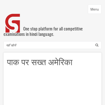
Skip
to
Toggle
Menu
main
navigatio
content
One stop platform for all competitive
examinations in hindi language.
Search
पाक पर सख्त अमेरिका