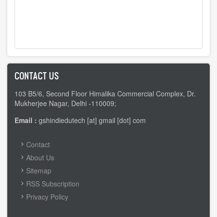
CONTACT US
103 B5/6, Second Floor Himalika Commercial Complex, Dr.
Mukherjee Nagar, Delhi -110009;
Email :
gshindiedutech [at] gmail [dot] com
FOOTER
Contact
MENU
About Us
Sitemap
RSS Subscription
Privacy Policy