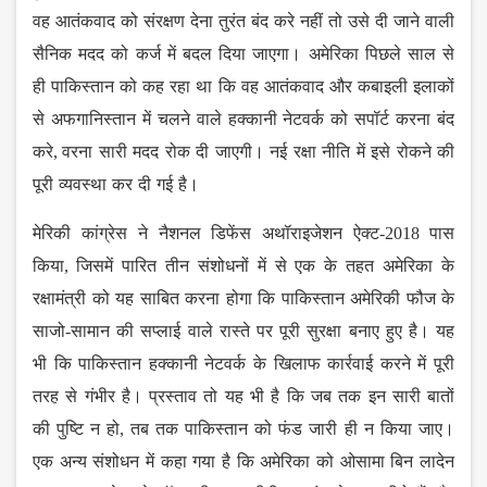
वह
आतंकवाद
को
संरक्षण
देना
तुरंत
बंद
करे
नहीं
तो
उसे
दी
जाने
वाली
सैनिक
मदद
को
कर्ज
में
बदल
दिया
जाएगा।
अमेरिका
पिछले
साल
से
ही
पाकिस्तान
को
कह
रहा
था
कि
वह
आतंकवाद
और
कबाइली
इलाकों
से
अफगानिस्तान
में
चलने
वाले
हक्कानी
नेटवर्क
को
सपॉर्ट
करना
बंद
करे
,
वरना
सारी
मदद
रोक
दी
जाएगी।
नई
रक्षा
नीति
में
इसे
रोकने
की
पूरी
व्यवस्था
कर
दी
गई
है।
मेरिकी
कांग्रेस
ने
नैशनल
डिफेंस
अथॉराइजेशन
ऐक्ट
-
2018
पास
किया
,
जिसमें
पारित
तीन
संशोधनों
में
से
एक
के
तहत
अमेरिका
के
रक्षामंत्री
को
यह
साबित
करना
होगा
कि
पाकिस्तान
अमेरिकी
फौज
के
साजो
-
सामान
की
सप्लाई
वाले
रास्ते
पर
पूरी
सुरक्षा
बनाए
हुए
है।
यह
भी
कि
पाकिस्तान
हक्कानी
नेटवर्क
के
खिलाफ
कार्रवाई
करने
में
पूरी
तरह
से
गंभीर
है।
प्रस्ताव
तो
यह
भी
है
कि
जब
तक
इन
सारी
बातों
की
पुष्टि
न
हो
,
तब
तक
पाकिस्तान
को
फंड
जारी
ही
न
किया
जाए।
एक
अन्य
संशोधन
में
कहा
गया
है
कि
अमेरिका
को
ओसामा
बिन
लादेन