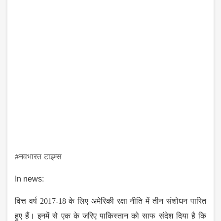
#
नवभारत
टाइम्स
In news:
वित्त
वर्ष
2017-18
के
लिए
अमेरिकी
रक्षा
नीति
में
तीन
संशोधन
पारित
हुए
हैं।
इनमें
से
एक
के
जरिए
पाकिस्तान
को
साफ
संदेश
दिया
है
कि