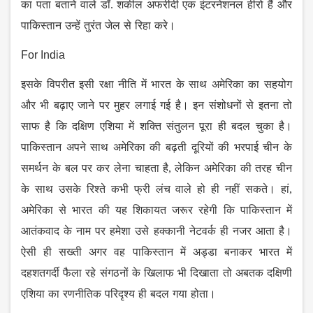
का
पता
बताने
वाले
डॉ
.
शकील
अफरीदी
एक
इंटरनेशनल
हीरो
हैं
और
पाकिस्तान
उन्हें
तुरंत
जेल
से
रिहा
करे।
For India
इसके
विपरीत
इसी
रक्षा
नीति
में
भारत
के
साथ
अमेरिका
का
सहयोग
और
भी
बढ़ाए
जाने
पर
मुहर
लगाई
गई
है।
इन
संशोधनों
से
इतना
तो
साफ
है
कि
दक्षिण
एशिया
में
शक्ति
संतुलन
पूरा
ही
बदल
चुका
है।
पाकिस्तान
अपने
साथ
अमेरिका
की
बढ़ती
दूरियों
की
भरपाई
चीन
के
समर्थन
के
बल
पर
कर
लेना
चाहता
है
,
लेकिन
अमेरिका
की
तरह
चीन
के
साथ
उसके
रिश्ते
कभी
फ्री
लंच
वाले
हो
ही
नहीं
सकते।
हां
,
अमेरिका
से
भारत
की
यह
शिकायत
जरूर
रहेगी
कि
पाकिस्तान
में
आतंकवाद
के
नाम
पर
हमेशा
उसे
हक्कानी
नेटवर्क
ही
नजर
आता
है।
ऐसी
ही
सख्ती
अगर
वह
पाकिस्तान
में
अड्डा
बनाकर
भारत
में
दहशतगर्दी
फैला
रहे
संगठनों
के
खिलाफ
भी
दिखाता
तो
अबतक
दक्षिणी
एशिया
का
रणनीतिक
परिदृश्य
ही
बदल
गया
होता।