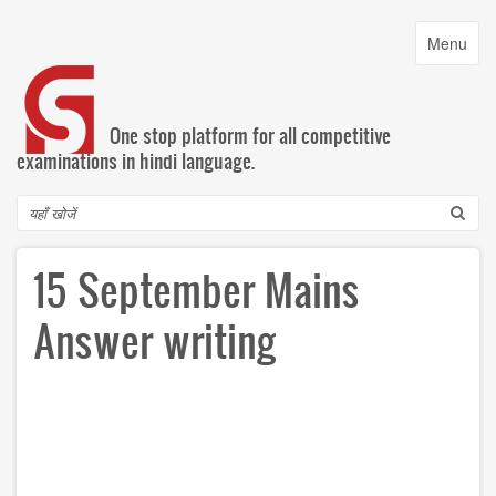
Skip
to
Toggle
Menu
main
navigatio
content
One stop platform for all competitive
examinations in hindi language.
Search
15 September Mains
Answer writing