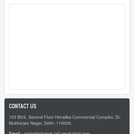
CONTACT US
103 B5/6, Second Floor Himalika Commercial Complex, Dr.
Mukherjee Nagar, Delhi -110009;
Email :
gshindiedutech [at] gmail [dot] com