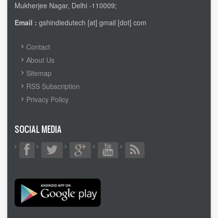
Mukherjee Nagar, Delhi -110009;
Email :
gshindiedutech [at] gmail [dot] com
FOOTER
Contact
MENU
About Us
Sitemap
RSS Subscription
Privacy Policy
SOCIAL MEDIA