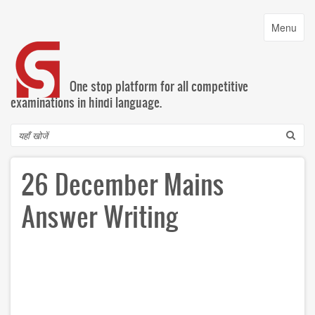
Skip
to
Toggle
Menu
main
navigatio
content
One stop platform for all competitive
examinations in hindi language.
Search
26 December Mains
Answer Writing