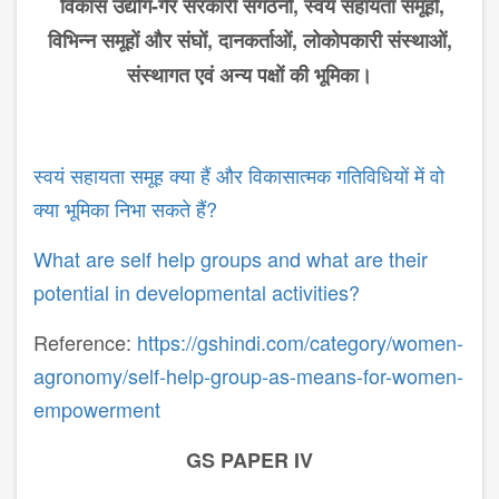
विकास
उद्योग
-
गैर
सरकारी
संगठनों
,
स्वयं
सहायता
समूहों
,
विभिन्न
समूहों
और
संघों
,
दानकर्ताओं
,
लोकोपकारी
संस्थाओं
,
संस्थागत
एवं
अन्य
पक्षों
की
भूमिका।
स्वयं सहायता समूह क्या हैं और विकासात्मक गतिविधियों में वो
क्या भूमिका निभा सकते हैं?
What are self help groups and what are their
potential in developmental activities?
Reference:
https://gshindi.com/category/women-
agronomy/self-help-group-as-means-for-women-
empowerment
GS PAPER IV