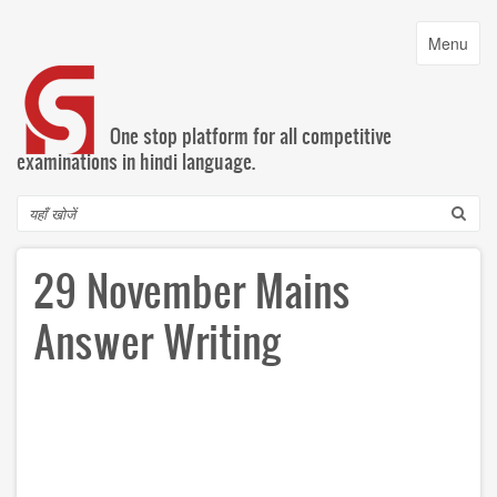
Skip
to
Toggle
Menu
main
navigatio
content
One stop platform for all competitive
examinations in hindi language.
Search
29 November Mains
Answer Writing