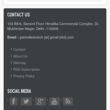
CONTACT US
103 B5/6, Second Floor Himalika Commercial Complex, Dr.
Mukherjee Nagar, Delhi -110009;
Email :
gshindiedutech [at] gmail [dot] com
FOOTER
Contact
MENU
About Us
Sitemap
RSS Subscription
Privacy Policy
SOCIAL MEDIA