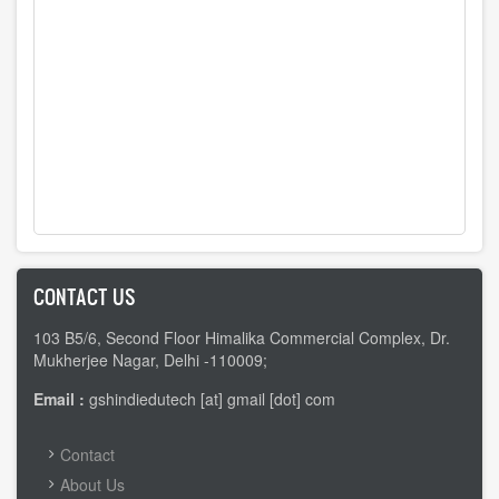
CONTACT US
103 B5/6, Second Floor Himalika Commercial Complex, Dr.
Mukherjee Nagar, Delhi -110009;
Email :
gshindiedutech [at] gmail [dot] com
FOOTER
Contact
MENU
About Us