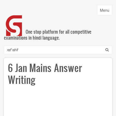
Skip
to
Toggle
Menu
main
navigatio
content
One stop platform for all competitive
examinations in hindi language.
Search
6 Jan Mains Answer
Writing