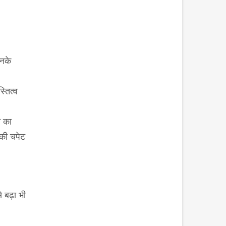
इनके
्तित्व
े का
 की चपेट
 बढ़ा भी