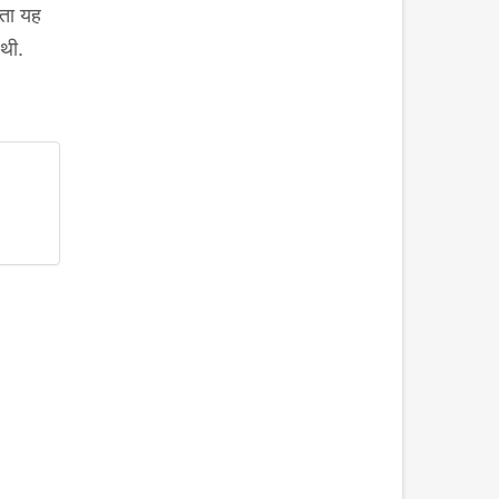
ोता यह
 थी.