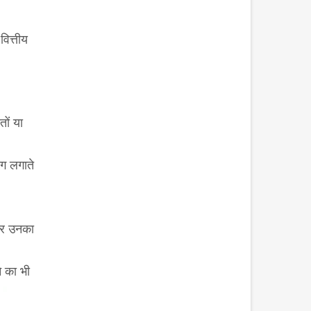
ित्तीय
तों या
आग लगाते
 और उनका
े का भी