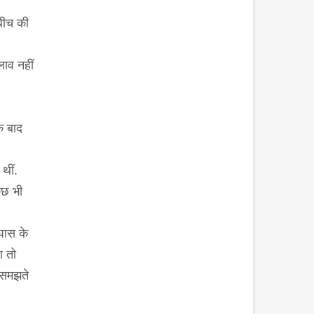
बीच की
लाव नहीं
के बाद
थीं.
ुछ भी
घास के
आ तो
ी समझते