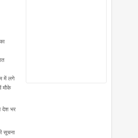
सका
लात
 में लगे
ं मौके
े देश भर
ी सूचना