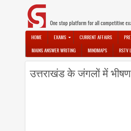
Skip
to
main
content
One stop platform for all competitive ex
Main
HOME
EXAMS
CURRENT AFFAIRS
PRE
navigation
MAINS ANSWER WRITING
MINDMAPS
RSTV 
उत्तराखंड के जंगलों में 