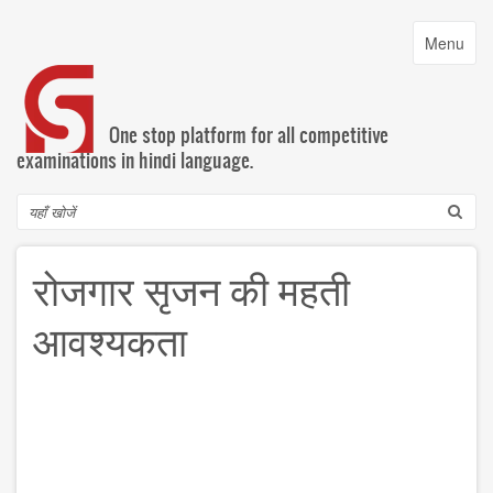
Skip
to
Toggle
Menu
main
navigatio
content
One stop platform for all competitive
examinations in hindi language.
Search
रोजगार सृजन की महती
आवश्यकता