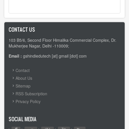
CONTACT US
103 B5/6, Second Floor Himalika Commercial Complex, Dr.
Mukherjee Nagar, Delhi -110009;
Email :
gshindiedutech [at] gmail [dot] com
FOOTER
Contact
MENU
About Us
Sitemap
RSS Subscription
Privacy Policy
SOCIAL MEDIA