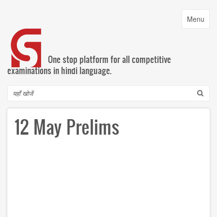
Skip
to
Toggle
Menu
main
navigatio
content
One stop platform for all competitive
examinations in hindi language.
Search
12 May Prelims