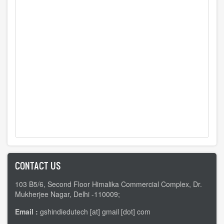
CONTACT US
103 B5/6, Second Floor Himalika Commercial Complex, Dr.
Mukherjee Nagar, Delhi -110009;
Email :
gshindiedutech [at] gmail [dot] com