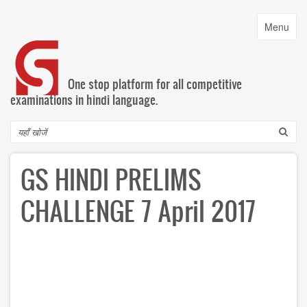
Skip
to
Toggle
Menu
main
navigatio
content
One stop platform for all competitive
examinations in hindi language.
Search
GS HINDI PRELIMS
CHALLENGE 7 April 2017