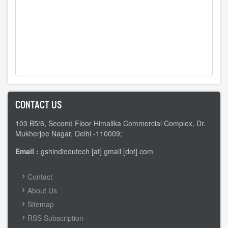
CONTACT US
103 B5/6, Second Floor Himalika Commercial Complex, Dr.
Mukherjee Nagar, Delhi -110009;
Email :
gshindiedutech [at] gmail [dot] com
FOOTER
Contact
MENU
About Us
Sitemap
RSS Subscription