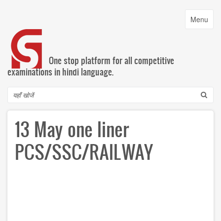
Skip
to
Toggle
Menu
main
navigatio
content
One stop platform for all competitive
examinations in hindi language.
Search
13 May one liner
PCS/SSC/RAILWAY